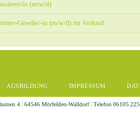
ssierer/in (m/w/d)
rtner-Geselle/-in (m/w/d) im Verkauf
AUSBILDUNG
IMPRESSUM
DAT
bäumen 4
|
64546 Mörfelden-Walldorf
|
Telefon 06105.22